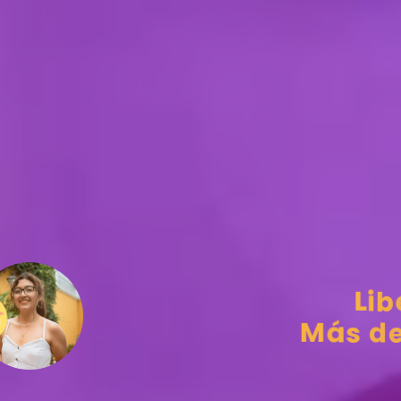
L
i
b
M
á
s
d