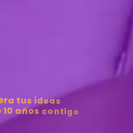
e
r
a
t
u
s
i
d
e
a
s
e
1
0
a
ñ
o
s
c
o
n
t
i
g
o