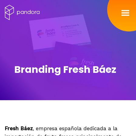
Inicio
Servicios
Nosotros
Branding Fresh Báez
Portafolio
Contacto
Blog
Fresh Báez
, empresa española dedicada a la