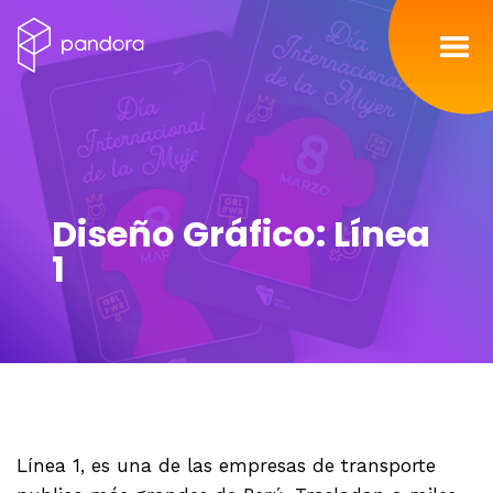
Inicio
Servicios
Diseño Gráfico: Línea
Nosotros
1
Portafolio
Contacto
Blog
Línea 1, es una de las empresas de transporte