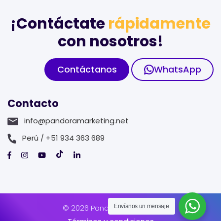
¡Contáctate
rápidamente
con nosotros!
Contáctanos
WhatsApp
Contacto
info@pandoramarketing.net
Perú / +51 934 363 689
© 2026 Pandora Marketing
Envíanos un mensaje