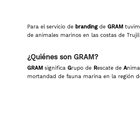
Para el servicio de
branding
de
GRAM
tuvim
de animales marinos en las costas de Trujil
¿Quiénes son GRAM?
GRAM
significa
G
rupo
de
R
escate de
A
nima
mortandad de fauna marina en la región de