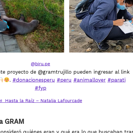
@biru.pe
te proyecto de @gramtrujillo pueden ingresar al link
.
#donacionesperu
#peru
#animallover
#parati
#fyp
♬ Hasta la Raíz – Natalia Lafourcade
ara GRAM
 consideró quiénes eran y qué era lo que buscaban tran