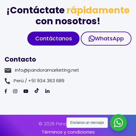
¡Contáctate
rápidamente
con nosotros!
Contáctanos
WhatsApp
Contacto
info@pandoramarketing.net
Perú / +51 934 363 689
© 2026 Pandora Marketing
Envíanos un mensaje
Términos y condiciones