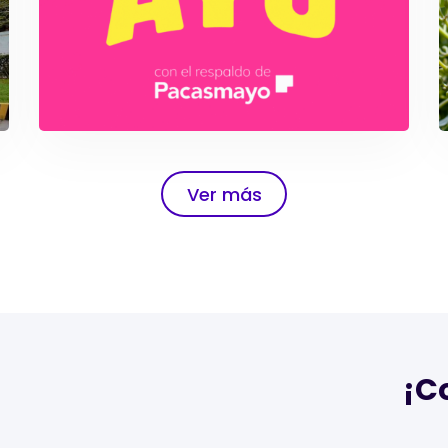
Manejo de redes sociales: VIVERO LOS
VIÑEDOS
Ver más
AYU: COMMUNITY MANAGEMENT
¡C