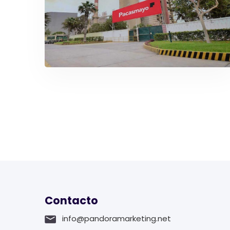
Manejo de redes: Vercheli
Pacasmayo utiliza como herramienta
conector a Tik Tok
Contacto
info@pandoramarketing.net