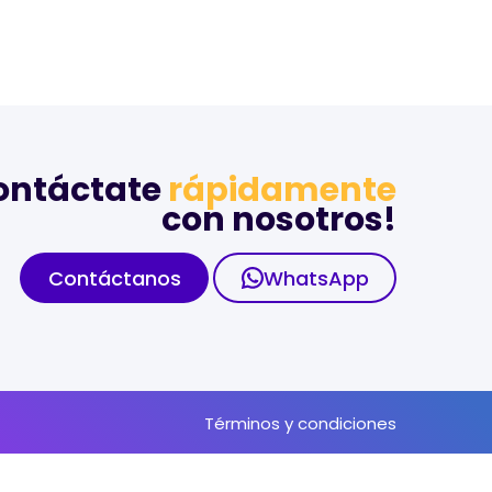
otros
Portafolio
Contacto
Blog
ontáctate
rápidamente
con nosotros!
Contáctanos
WhatsApp
Términos y condiciones