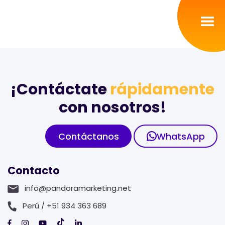
Inicio
Servicios
¡Contáctate
rápidamente
con nosotros!
Nosotros
Contáctanos
WhatsApp
Portafolio
Contacto
Contacto
info@pandoramarketing.net
Blog
Perú / +51 934 363 689