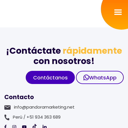
Inicio
Servicios
¡Contáctate
rápidamente
con nosotros!
Nosotros
Contáctanos
WhatsApp
Portafolio
Contacto
Contacto
info@pandoramarketing.net
Blog
Perú / +51 934 363 689