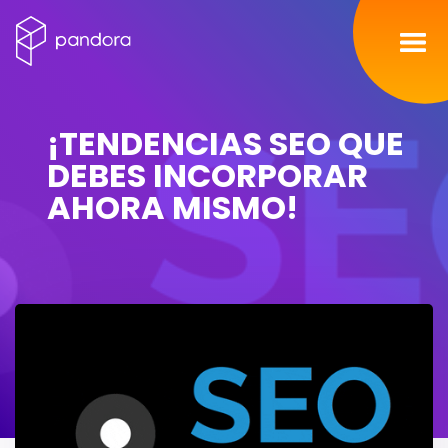
Inicio
¡TENDENCIAS SEO QUE
Servicios
DEBES INCORPORAR
AHORA MISMO!
Nosotros
Portafolio
Contacto
Blog