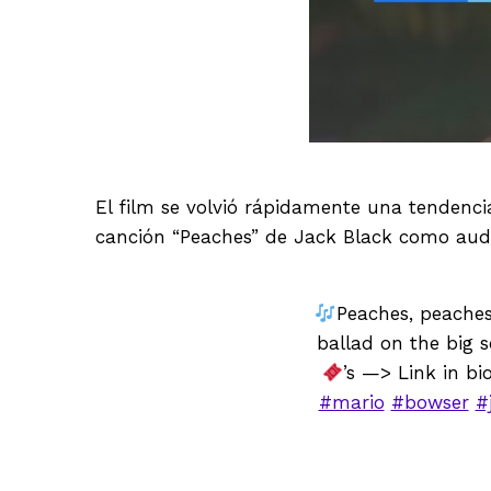
El film se volvió rápidamente una tendenci
canción “Peaches” de Jack Black como audio
Peaches, peaches
ballad on the big 
’s —> Link in bi
#mario
#bowser
#