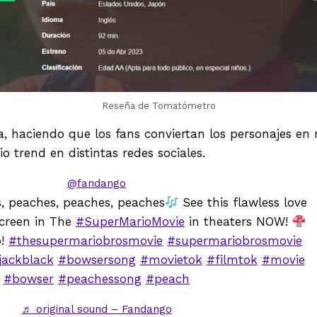
Reseña de Tomatómetro
a, haciendo que los fans conviertan los personajes en
 trend en distintas redes sociales.
@fandango
, peaches, peaches, peaches
See this flawless love
screen in The
#SuperMarioMovie
in theaters NOW!
o!
#thesupermariobrosmovie
#supermariobrosmovie
jackblack
#bowsersong
#movietok
#filmtok
#movie
#bowser
#peachessong
#peach
♬ original sound – Fandango