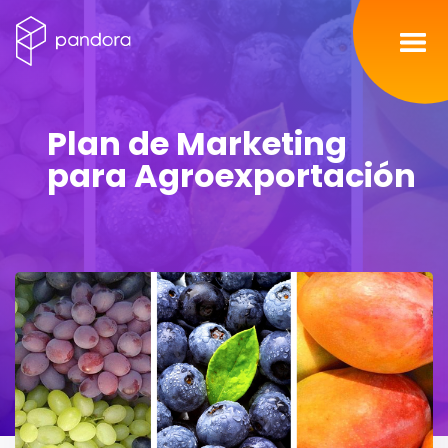
Inicio
Plan de Marketing
Servicios
para Agroexportación
Nosotros
Portafolio
Contacto
Blog