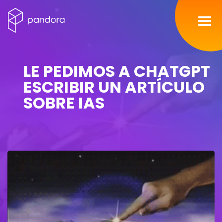
Inicio
LE PEDIMOS A CHATGPT
Servicios
ESCRIBIR UN ARTÍCULO
SOBRE IAS
Nosotros
Portafolio
Contacto
Blog